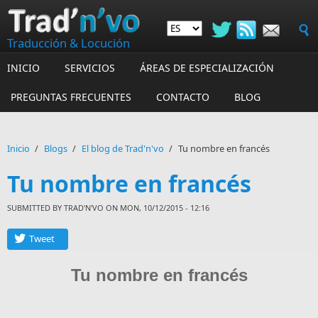
Skip to main content
Traducción & Locución
INICIO
SERVICIOS
ÁREAS DE ESPECIALIZACIÓN
PREGUNTAS FRECUENTES
CONTACTO
BLOG
Inicio
/
Blogs
/
El blog de Trad'n'vo
/
Tu nombre en francés
Tu nombre en francés
SUBMITTED BY
TRAD'N'VO
ON MON, 10/12/2015 - 12:16
Tweet
Tu nombre en francés