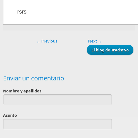
rsrs
← Previous
Next →
El blog de Trad'n'vo
Enviar un comentario
Nombre y apellidos
Asunto