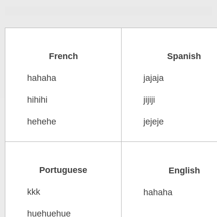
French
Spanish
hahaha
jajaja
hihihi
jijiji
hehehe
jejeje
Portuguese
English
kkk
hahaha
huehuehue