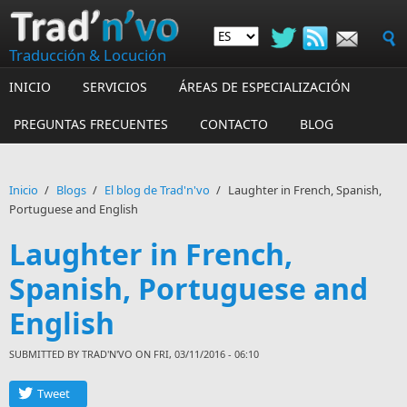
Skip to main content
Traducción & Locución
INICIO
SERVICIOS
ÁREAS DE ESPECIALIZACIÓN
PREGUNTAS FRECUENTES
CONTACTO
BLOG
Inicio
/
Blogs
/
El blog de Trad'n'vo
/
Laughter in French, Spanish,
Portuguese and English
Laughter in French,
Spanish, Portuguese and
English
SUBMITTED BY
TRAD'N'VO
ON FRI, 03/11/2016 - 06:10
Tweet