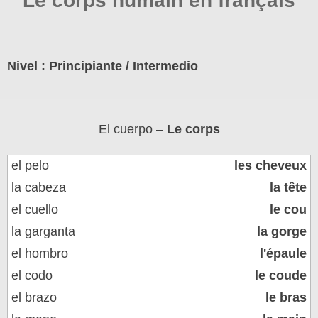
Le corps humain en français
Nivel : Principiante / Intermedio
El cuerpo –
Le corps
el pelo
les cheveux
la cabeza
la tête
el cuello
le cou
la garganta
la gorge
el hombro
l'épaule
el codo
le coude
el brazo
le bras