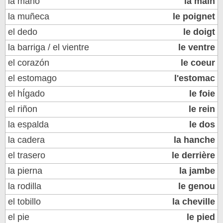
la mano
la main
la muñeca
le poignet
el dedo
le doigt
la barriga / el vientre
le ventre
el corazón
le coeur
el estomago
l'estomac
el hÍgado
le foie
el riñon
le rein
la espalda
le dos
la cadera
la hanche
el trasero
le derrière
la pierna
la jambe
la rodilla
le genou
el tobillo
la cheville
el pie
le pied