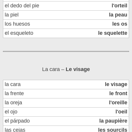
el dedo del pie
l'orteil
la piel
la peau
los huesos
les os
el esqueleto
le squelette
La cara –
Le visage
la cara
le visage
la frente
le front
la oreja
l'oreille
el ojo
l'oeil
el párpado
la paupière
las cejas
les sourcils