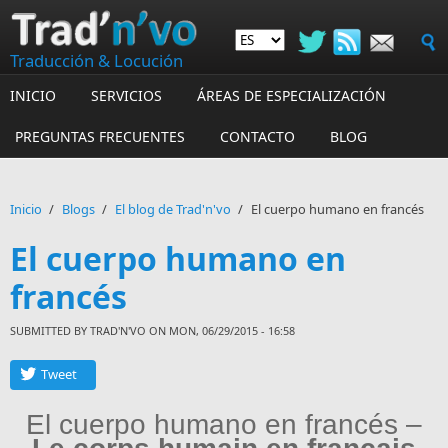
Skip to main content
Traducción & Locución
INICIO
SERVICIOS
ÁREAS DE ESPECIALIZACIÓN
PREGUNTAS FRECUENTES
CONTACTO
BLOG
Inicio
/
Blogs
/
El blog de Trad'n'vo
/
El cuerpo humano en francés
El cuerpo humano en
francés
SUBMITTED BY
TRAD'N'VO
ON MON, 06/29/2015 - 16:58
Tweet
El cuerpo humano en francés –