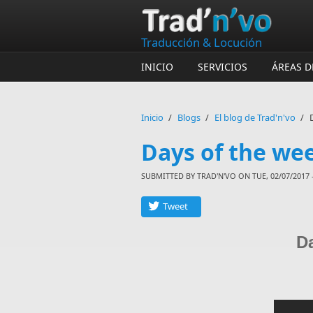
Skip to main content
Traducción & Locución
INICIO
SERVICIOS
ÁREAS D
Inicio
/
Blogs
/
El blog de Trad'n'vo
/
Days of the wee
SUBMITTED BY
TRAD'N'VO
ON TUE, 02/07/2017 -
Tweet
Da