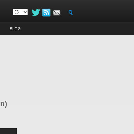
BLOG
on)